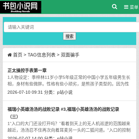
菜单
搜索
首页
> TAG信息列表 > 双面骗手
正太操控手表第一章
1人物设定：季梓林11岁小学5年级正常的中国小学五年级男生长
相，身材有些微胖。性格有些小顽劣，是熊孩子类型的。因为性
格比较孩子气，在班上的人缘不太好。有些闹腾和急躁。家里人
2026-07-10 09:31
分类：
p站小说
管的比较严，属于在家里人面前一套
[详细]
福瑞小英雄汤汤的战败记录 #3,福瑞小英雄汤汤的战败记录
（三）
1“入口的大门还没打开吗？”看着到天上的无人机巡逻的范围越来
越近，汤汤忍不住再次向着耳麦另一头的二狐问道。“入口的控制
程序正在破解。”二狐的声音有点嘟囔，让汤汤忍不住怀疑起是不
2026-07-07 14:00
分类：
p站小说