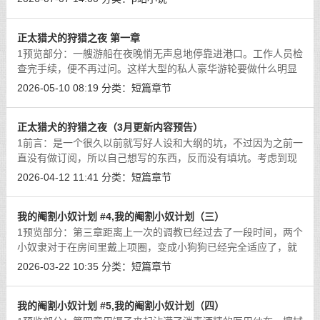
是声音的信号在远距离无线传
[详细]
正太猎犬的狩猎之夜 第一章
1预览部分：一艘游船在夜晚悄无声息地停靠进港口。工作人员检
查完手续，便不再过问。这样大型的私人豪华游轮要做什么明显
不是底层的港口管理人员该过问的。邮轮上的餐厅里，金先生正
2026-05-10 08:19
分类：
短篇章节
端坐在餐桌面前，坐在主位上的金先
[详细]
正太猎犬的狩猎之夜（3月更新内容预告）
1前言：是一个很久以前就写好人设和大纲的坑，不过因为之前一
直没有做订阅，所以自己想写的东西，反而没有填坑。考虑到现
在既然开始在fanbox上面开订阅了，那可以填一点大家喜欢的题
2026-04-12 11:41
分类：
短篇章节
材作为订阅更新项目了。先把人设和
[详细]
我的阉割小奴计划 #4,我的阉割小奴计划（三）
1预览部分：第三章距离上一次的调教已经过去了一段时间，两个
小奴隶对于在房间里戴上项圈，变成小狗狗已经完全适应了，就
连在我的别墅里也完全适应了什么都不穿的样子。戴日新脱下了
2026-03-22 10:35
分类：
短篇章节
泳裤在泳池里游着，游泳池的底部使
[详细]
我的阉割小奴计划 #5,我的阉割小奴计划（四）