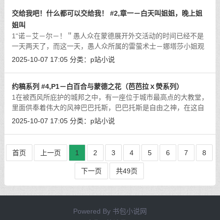
交给我吧！什么都可以交给我！ #2,章一－白天叫姐姐，晚上姐
姐叫
1“诺－艾－尔－！＂愚人众在蒙德展开外交活动的时间已经不是
一天两天了，而这一天，愚人众所属的雷萤术士－娜塔莎小姐观
察出了一件奇怪的事情。或者说，专属于蒙德人的咒语？在蒙德
2025-10-07 17:05
分类：
p站小说
城内，蒙德人只要一有甚么疑难杂症
[详细]
约稿系列 #4,P1－白百合与蒙德之花（芭芭拉ｘ熒系列）
1在被西风所庇护的城邦之中，有一座位于城市最高点的大教堂，
里面供奉着伟大的风神巴巴托斯，巴巴托斯是自由之神，在这自
由的城邦之中无人不歌颂着无处不在的风……特别是在喝醉酒之
2025-10-07 17:05
分类：
p站小说
后。“芭芭拉小姐！芭芭拉小姐！＂
[详细]
首页
上一页
1
2
3
4
5
6
7
8
下一页
共49页
Powered By
书包小说网