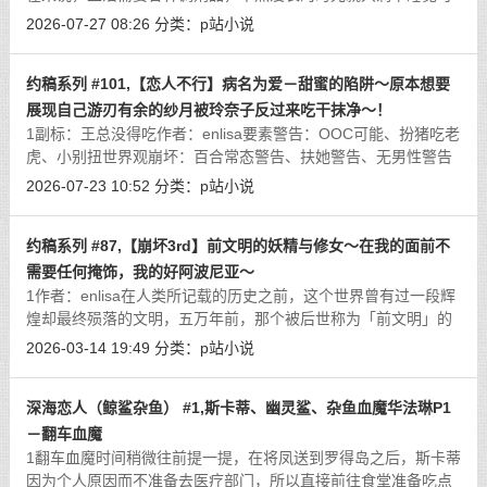
以打发时间。短生种的时间观念、生活的步调对于她们来说十分
2026-07-27 08:26
分类：
p站小说
迅速，往往还没有将一项乐趣玩腻就
[详细]
约稿系列 #101,【恋人不行】病名为爱－甜蜜的陷阱～原本想要
展现自己游刃有余的纱月被玲奈子反过来吃干抹净～！
1副标：王总没得吃作者：enlisa要素警告：OOC可能、扮猪吃老
虎、小别扭世界观崩坏：百合常态警告、扶她警告、无男性警告
－致过去的我：若妳正期待一个关于爱的故事，请现在就阖上这
2026-07-23 10:52
分类：
p站小说
无病呻吟的笔记本。这里没有璀璨夺
[详细]
约稿系列 #87,【崩坏3rd】前文明的妖精与修女～在我的面前不
需要任何掩饰，我的好阿波尼亚～
1作者：enlisa在人类所记载的历史之前，这个世界曾有过一段辉
煌却最终殒落的文明，五万年前，那个被后世称为「前文明」的
纪元，是科技与智慧的极致化身。他们掌握星辰间的能量，驭使
2026-03-14 19:49
分类：
p站小说
崩坏之力，建造了远超当今想象的城
[详细]
深海恋人（鲸鲨杂鱼） #1,斯卡蒂、幽灵鲨、杂鱼血魔华法琳P1
－翻车血魔
1翻车血魔时间稍微往前提一提，在将凤送到罗得岛之后，斯卡蒂
因为个人原因而不准备去医疗部门，所以直接前往食堂准备吃点