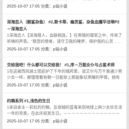
东西，而在她取了餐点之后，找了个位置坐下却忽然想起自己还
2025-10-07 17:05
分类：
p站小说
没盥洗，一路上风尘仆仆的，还是去
[详细]
深海恋人（鲸鲨杂鱼） #2,斯卡蒂、幽灵鲨、杂鱼血魔华法琳P2
－深海恋人
1深海恋人【深海猎人，血脉相连。】在黑暗的寝室之中，传来了
祈祷的声音。“慈悲的使者，请守卫我的睡梦，保护我的心灵……
＂身穿着修女服装的白发少女跪在床上进行着祈祷，虽然她看上
2025-10-07 17:05
分类：
p站小说
去十分正常的样子，实际上她的心
[详细]
交给我吧！什么都可以交给我！ #1,序－万能女仆与占星术师
1在这被西风骑士团庇护了千年的城邦里，诺艾尔与万千普通少男
少女一样，都憧憬着有朝一日能穿上那副象征荣耀的甲胄。她有
着白色的头发与湖绿色的双眸，发型是不妨碍行动的过耳短发，
2025-10-07 17:05
分类：
p站小说
身上穿着女仆样式的甲冑，于衣领上
[详细]
约稿系列 #1,浅色的生日
1来自金主－彩虹的约稿，反穿越的蓝毒来到地球上與少女玖生活
一年的背景，在此庆祝其生日。－－－－－－－－－－－－－－
－－－－－－START－－－－－－－－－－－－－－－－－－－
2025-10-07 17:05
分类：
p站小说
－－－－“呼……搞定了。”一名粉
[详细]