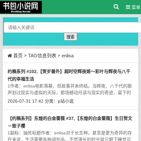
菜单
搜索
首页
> TAG信息列表 > enlisa
约稿系列 #102,【贺岁番外】超时空辉夜姬～彩叶与辉夜与八千
代的幸福生活
1作者：enlisa电影落幕，但故事并未终结。当辉夜、八千代的歌
声划过现实与虚拟的天际，那场撼动月读与现实的奇迹，留下的
不仅仅是重逢的喜悦，更是一个全新的开始。网络世界因终极直
2026-07-31 17:42
分类：
p站小说
播而产生的震荡，余波仍在扩散；而
[详细]
【约稿系列】东煌的白金蔷薇 #37,【东煌的白金蔷薇】生日贺文
－致子樱
1副标：抽死标题作者：enlisa对于长生种，甚至是更为奇异的存
在来说，生活需要各种调剂品，不然漫长的时光就只剩下睡觉可