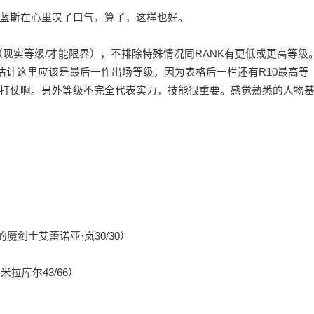
蓝斯在心里叹了口气，算了，这样也好。
（现实等级/才能限界），不排除特殊情况同RANK有更低或更高等级
我估计这里应该是最后一作出场等级，因为表格后一栏还有R10最高等
打仗啊。另外等级不完全代表实力，技能很重要。感觉熟悉的人物
的魔剑士艾蕾诺亚·岚30/30）
，米拉库尔43/66）