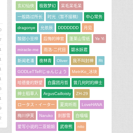
玄幻仙俠
极致梦幻
呆毛呆毛呆
一般路过所长
时光（暂不接稿）
中心常务
dragonye
允依辰
DDDDDDD
月见
0
酸甜小豆梓
后悔的神官
蓬莱山雪纸
Ye Yi
7
miracle-me
雨洛-二代目
碧水妖君
1
1
新闻老潘
夜林青
Oliver
我不叫封神
Rt
1
GODLeTTeRじゅんじょう
MetriKo_冰块
1
哈德曼的野望
白露团月哲
曾几何时的绅士
5
绅士稻草人
ArgusCailloisty
ZH-29
1
ロータス・イーター
夏岚听雨
LoveHANA
9
梅川伊芙
Naruko
刹那雪
白喵喵
2
爱写小说的二亚姐姐
武帝熊
nito