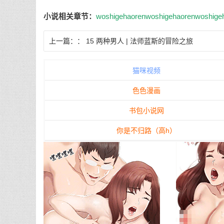
小说相关章节：
woshigehaoren
woshigehaoren
woshige
上一篇：：
15 两种男人 | 法师蓝斯的冒险之旅
猫咪视频
色色漫画
书包小说网
你是不归路（高h）