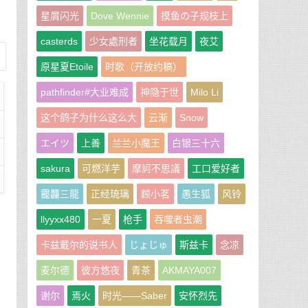
星屑闪光
Dove Wennie
摸鱼の子规枝上
casterds
少女處刑者
坐花载月
夜艾
原星夏Etoile
时歌（开放约稿）
pathfinder#大业难成
神隐于世
Milo Li
这个鸽子为什么这么大
云渐
Snow
エイツ
上善
兰兰小魔王
白银三十六
sakura
可燃洋芋
摩訶不思議
工口爱好者
龗龘三龍
正经琉璃
顾小茗
愚生狐
风铃
llyyxx480
一夏
枪手
吞噬者虫潮
卡兹戴尔的说书人
じょじゅ
斯兹卡
念凉
麦尔德
彼方悠夜
青茶
AKMAYA007
谢尔
焉火
时光——Saber
安怀烈先