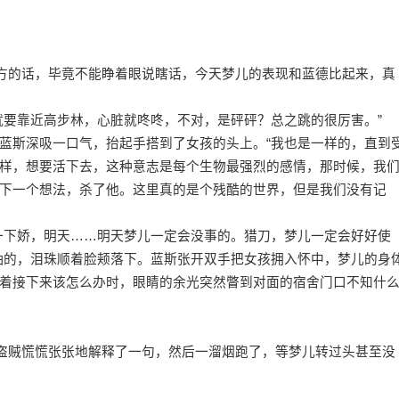
对方的话，毕竟不能睁着眼说瞎话，今天梦儿的表现和蓝德比起来，真
就要靠近高步林，心脏就咚咚，不对，是砰砰？总之跳的很厉害。”
蓝斯深吸一口气，抬起手搭到了女孩的头上。“我也是一样的，直到
样，想要活下去，这种意志是每个生物最强烈的感情，那时候，我
下一个想法，杀了他。这里真的是个残酷的世界，但是我们没有记
一下娇，明天……明天梦儿一定会没事的。猎刀，梦儿一定会好好使
抽的，泪珠顺着脸颊落下。蓝斯张开双手把女孩拥入怀中，梦儿的身
着接下来该怎么办时，眼睛的余光突然瞥到对面的宿舍门口不知什
”盗贼慌慌张张地解释了一句，然后一溜烟跑了，等梦儿转过头甚至没