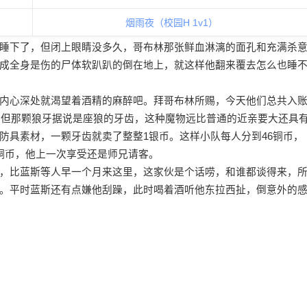
烟雨夜（校园H 1v1）
睡下了，但闭上眼睛没多久，哥布林那张鲜血淋漓的面孔和充满杀
成全身是伤的尸体软趴趴的倒在地上，就这样他翻来覆去怎么也睡
内心深处就渴望着酒精的麻醉吧。拜哥布林所赐，今天他们总共入账
币，但那颗狼牙据说是座狼的牙齿，这种魔物远比普通的近亲要大还具
防具素材，一颗牙齿就卖了整整1银币。这样小队每人分到46铜币，
铜币，他上一次享受还是师兄请客。
，比蓝斯等人早一个月来这里，这家伙是个话唠，和谁都谈得来，
。平时蓝斯还有点嫌他刮躁，此时喝着酒听他东拉西扯，倒意外的