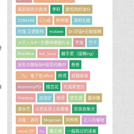
真田安房守昌幸
李轩
爱吃肉的龙仆
2334496
C小皮
咚咚噹
清明无蝶
时煌.艾德斯特
motaee
Dr.玲珑#无暇接稿
メディル#一生懸命頑張れる
芊煌
竹子
受
BobAlice
kof_boss
触手君（接稿ing）
们
迷失の御坂妹#接受约稿中
叁叁
（九）笔下花office
桥鸢
經驗故事
AntimonyPD
蝶恋花
化鼠斯奎拉
体
么
hhkdesu
泡泡空
桐菲
安生君
露米雅
清水杰
火控女孩上反稳像
奈良良柴犬
凉尾丶酒月
Mogician
阿熊熊
正义的催眠
cocoLSP
hu
墨玉魂
一般路过的读者