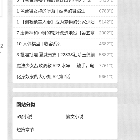
3 【唐舞麟和小舞的轮奸改造地狱 】第
5425℃
一章 惊世魔王现身 | 斗罗大陆同人
1 芭蕾舞女神的堕落 | 媚黑的舞蹈生
6783℃
意
1 【调教绝美人妻】成为宠物的邻家少妇
5142℃
不
| 成为宠物的邻家少妇
7 唐舞桐和小舞的轮奸改造地狱【第五章
2002℃
最终的沦陷】 | 斗罗大陆同人
10 人偶棋盘 | 收容系列
4682℃
2
有
3 批哩批哩 夏威夷篇 | 2233&狂阶玉藻前
5882℃
篇
魔法少女战败调教 #22,水牢.....触手，电
7761℃
击，冰块，高潮寸止.....我在干什么啊我
化身奴隶的大小姐 #2,第2话.
9661℃
所
感
网站分类
p站小说
繁文小说
短篇章节