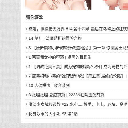
猜你喜欢
综漫，操遍诸天万界 #14,第十四章 最后在岛屿上的狂欢
14 梦儿 | 法师蓝斯的冒险之旅
3 【唐舞麟和小舞的轮奸改造地狱 】第一章 惊世魔王现身
1 芭蕾舞女神的堕落 | 媚黑的舞蹈生
1 【调教绝美人妻】成为宠物的邻家少妇 | 成为宠物的
7 唐舞桐和小舞的轮奸改造地狱【第五章 最终的沦陷】 |
10 人偶棋盘 | 收容系列
3 批哩批哩 夏威夷篇 | 2233&狂阶玉藻前篇
魔法少女战败调教 #22,水牢.....触手，电击，冰块，高潮
化身奴隶的大小姐 #2,第2话.