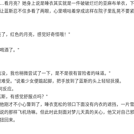
…看月亮？她身上说是睡衣其实就是一件破破烂烂的亚麻布单衣，
让蓝斯忍不住多看了两眼，心里嘀咕着穿成这样在院子里乱晃不要
亮了，红色的月亮，感觉好奇怪哦！”
喝酒了。”
出没，我也稍微尝试了一下，是不是很有冒险者的味道。”
很难受。”说着少女便踮起脚，把手放到了蓝斯的头上轻轻抚摸。
何反应。
蓝斯，有感觉舒服点吗？”
他刚才不小心瞥到了，睡衣宽松的领口下面没有内衣的遮挡，一片
说的那样飞机场嘛。但此时此刻面对梦儿天真的关心，他又对自己
扭回来。