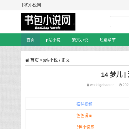
书包小说网
首页
p站小说
繁文小说
短篇章节
首页
>
p站小说
/ 正文
14 梦儿
woshigehaoren
202
猫咪视频
色色漫画
书包小说网