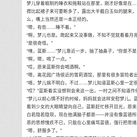
梦儿穿着粗制的睡衣和拖鞋站在那里，刚才好像是在…
襟比起裙子来可要断多了，露出大半截白玉似的腿来，
么，嘴上当然还是一本正经的。
“嗯，有些……睡不着。”
“啊，梦儿也是。爬起来又没事做，不知不觉就看着月
“是很奇怪。”
“咦，蓝斯……”梦儿靠近一步，抽了抽鼻子，“你是不是
“啊，嗯，喝了一点。”
“哎，原来蓝斯你会喝酒啊。”
“嗯，离花园广场很近的雪莉酒馆，那里有很多冒险者
“唔，梦儿搞不明白，不过……梦儿知道蓝斯心里一定
“哎？”蓝斯着实没想到会来这一出，一时之间不知道作
“梦儿以前心情不好的时候，妈妈就会这样安慰梦儿。
看到少女的大眼睛望向自己，蓝斯赶忙移开目光，原来
白若隐若隐现，现在他满脑子都是——并没有像蓝德所
恶的思想愧疚不已，只能在心里痛骂蓝德，强行把思绪
“嗯，舒服多了。”