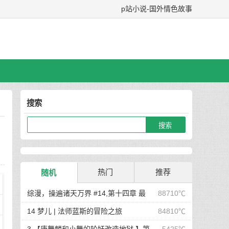
p站小说-国外情色故事
搜索
热门
推荐
随机
综漫，操遍诸天万界 #14,第十四章 最
88710℃
后在岛屿上的狂欢派对
14 梦儿 | 法师蓝斯的冒险之旅
84810℃