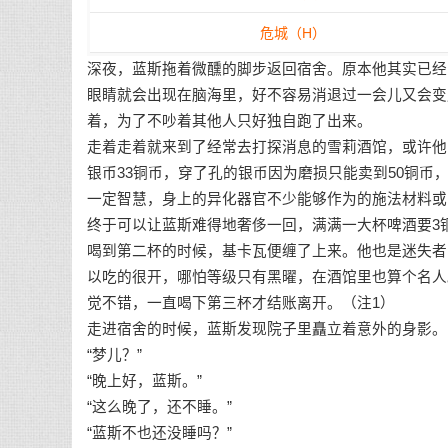
危城（H）
深夜，蓝斯拖着微醺的脚步返回宿舍。原本他其实已经
眼睛就会出现在脑海里，好不容易消退过一会儿又会变
着，为了不吵着其他人只好独自跑了出来。
走着走着就来到了经常去打探消息的雪莉酒馆，或许他
银币33铜币，穿了孔的银币因为磨损只能卖到50铜
一定智慧，身上的异化器官不少能够作为的施法材料或
终于可以让蓝斯难得地奢侈一回，满满一大杯啤酒要3
喝到第二杯的时候，基卡瓦便缠了上来。他也是迷失者
以吃的很开，哪怕等级只有黑曜，在酒馆里也算个名人
觉不错，一直喝下第三杯才结账离开。（注1）
走进宿舍的时候，蓝斯发现院子里矗立着意外的身影。
“梦儿？”
“晚上好，蓝斯。”
“这么晚了，还不睡。”
“蓝斯不也还没睡吗？”