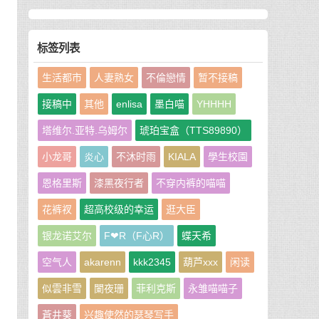
下
紧
标签列表
生活都市
人妻熟女
不倫戀情
暂不接稿
接稿中
其他
enlisa
墨白喵
YHHHH
塔维尔.亚特.乌姆尔
琥珀宝盒（TTS89890）
小龙哥
炎心
不沐时雨
KIALA
學生校園
恩格里斯
漆黑夜行者
不穿内裤的喵喵
花裤衩
超高校级的幸运
逛大臣
银龙诺艾尔
F❤R（F心R）
蝶天希
雪
空气人
akarenn
kkk2345
葫芦xxx
闲读
邪
似雲非雪
闌夜珊
菲利克斯
永雏喵喵子
蒼井葵
兴趣使然的瑟琴写手