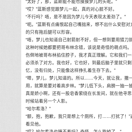
“太好了，那，蓝斯能不能也摸摸梦儿的头呢。”
“哎？”蓝斯感觉跟梦儿一起，真的对心脏不好。
“不行吗？唔，是不是因为梦儿今天表现太差劲了。”
“呃。”蓝斯有点痛恨起自己嘴拙来，想不出什么安慰
的只有拖后腿可以形容。
“唔，梦儿也知道自己射箭射不好，但一想到要用猎刀
这种时候她都要把哥布林念错，该说是奇怪的萌点吗。
伤倒地被哥布林掐住脖子，我才真正理解。它和我们一
必须杀了对方。我也好，它也好，到最后脑子里就只剩
忆，没有归处，只能像这样挣扎着生存下去。”
“嗯，梦儿，梦儿知道的。所以……今天，就让我，撒
用，就算是要对着高步林。”梦儿低下头，肩膀一抽一
真是娇小啊，还有一股皂香萦绕在长发间，就在他寻思
时候站着另一个人影。
“哈尔希洛？”
“额，抱，抱歉，我只是想上个厕所，打……打扰了！
看见他。
“哎？哈尔希洛也睡不着吗？奇怪，怎么跑掉了。”