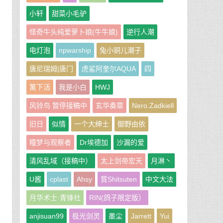
小轩
甜菜小毛驴
怪奇牛头纯爱萝卜娘(牛牛娘)
逆行人潮
。
电灯泡
npwarship
兔小铜儿潮子
基
唐尼瑞姆|唐门
虎鲨阿奎尔AQUA
四
篱下活
我是小白
HWJ
风铃鸟 暂停接稿中
玄华奏章
Nero.Zadkiell
旧日
似情
一个大绅士
御野由依
瞳梦与观察者
Dr埃德加
沙漏的爱
清风乱域（接稿中）
太上剑帝宏天
月淋丶
U酱
cplast
Ahsy
質Shitsuten
中文大法
月华术士·青锋社
RIN(鸽子限定版）
anjisuan99
极光剑灵
墨尘
Jarrett
Yui