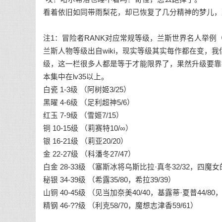
看着依旧如同带雨梨花，却已恢复了几分精神的梦儿，
注1：冒险者RANK对应常规等级，兰斯世界名人举例
兰斯人物等级出自wiki，现实等级其实每作都在变，
级，这一栏很多人都是等于才能限界了，果然升级要靠
本集中在lv35以上。
白瓷 1-3级 （阿树姬3/25）
黑曜 4-6级 （足利超神5/6）
红玉 7-9级 （雪姬7/15）
铜 10-15级 （莉赛特10/∞）
银 16-21级 （莉亚20/20）
金 22-27级 （科潘冬27/47）
白金 28-33级 （塞斯冰将乌斯比拉·真冬32/32，四魔女
秘银 34-39级 （希露35/80，希拉39/39）
山铜 40-45级 （见当加奈美40/40，基露蒂·夏普44/80
精钢 46-??级 （利克58/70，魔想志津香59/61）