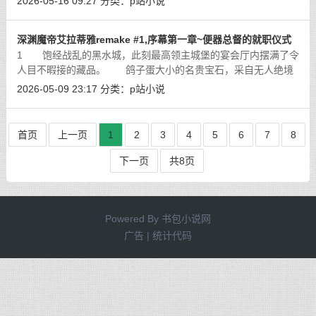
2026-05-16 09:27
分类：
p站小说
再敢哄笑的声音，但无数的目光依
[详细]
深渊魔帝艾拉蒂雅remake #1,序幕第一章~便器总督的就职仪式
1 饱经战乱的黑水城，此刻最高领主城堡的宴会厅内摆满了令
人目不暇接的藏品。 鸽子蛋大小的名贵宝石，采自无人绝境
的珊瑚与琼枝，历史悠久的雕塑和名画，还有金杯，头冠，锦缎
2026-05-09 23:17
分类：
p站小说
和华服，每一件都是能让富商和贵族
[详细]
首页
上一页
1
2
3
4
5
6
7
8
下一页
共8页
Powered By
书包小说网
广告 | 统计代码