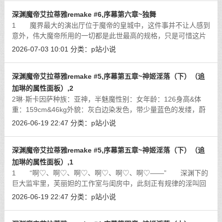
深渊魔帝艾拉蒂雅remake #6,序幕第六章~独舞
1 魔界最大的演出厅位于魔帝的皇城中，这件事并不让人感到
意外，伟大魔帝所用的一切都是此世最高的规格，只是可惜这片
巨大的舞台自建成以来，有资格在其下方落座的观众和在其上方
2026-07-03 10:01
分类：
p站小说
表演的演员都寥寥无几。但这事也并
[详细]
深渊魔帝艾拉蒂雅remake #5,序幕第五章~神姬淫落（下）（追
加琳的属性面板）,2
2琳·斯卡因萨种族：亚神，半魅魔性别：女年龄：126身高&体
重：159cm&46kg外貌：灰白边染发色，带少量蓝色的发缕，蔚
蓝眼瞳，双麻花辫用紫水晶做发结，身材纤细标致的少女。身穿
2026-06-19 22:47
分类：
p站小说
有点魅魔风格的三点式紧身衣，
[详细]
深渊魔帝艾拉蒂雅remake #5,序幕第五章~神姬淫落（下）（追
加琳的属性面板）,1
1 “啊♡、啊♡、啊♡、啊♡、啊♡、啊♡——” 深渊下的
巨大监牢里，芙丽妲的工作室与闺房中，此刻正有规律的淫叫回
荡不绝。 穿过死寂的走廊和冰冷的灯光，穿过一扇符文加固
2026-06-19 22:47
分类：
p站小说
的钢铁大门，大魅魔将这座监狱最
[详细]