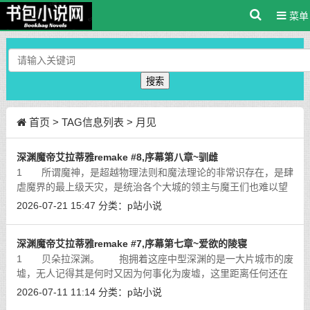
菜单
搜索
首页
> TAG信息列表 > 月见
深渊魔帝艾拉蒂雅remake #8,序幕第八章~驯雌
1 所谓魔神，是超越物理法则和魔法理论的非常识存在，是肆
虐魔界的最上级天灾，是统治各个大城的领主与魔王们也难以望
其项背的绝对的支配者。如此的存在其身体的每一部位都与凡物
2026-07-21 15:47
分类：
p站小说
有着质的差别，而艾拉蒂雅更是魔神
[详细]
深渊魔帝艾拉蒂雅remake #7,序幕第七章~爱欲的陵寝
1 贝朵拉深渊。 抱拥着这座中型深渊的是一大片城市的废
墟，无人记得其是何时又因为何事化为废墟，这里距离任何还在
运转的魔界大城都有超出三千公里的距离，关于它的一切都已经
2026-07-11 11:14
分类：
p站小说
湮没在历史的云烟中，只有深渊的庇
[详细]