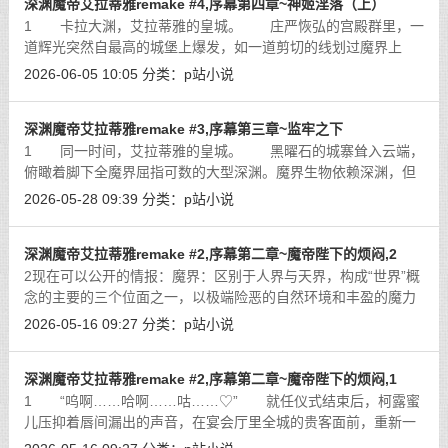
深渊魔帝艾拉蒂雅remake #4,序幕第四章~神姬淫落（上）
1 卡拉大渊，艾拉蒂雅的皇城。 庄严恢弘的宫殿群里，一
道辉光突然自最高的城堡上爆发，如一道剪切的线划过魔界上
空，击穿山脉，撕裂大地，在压倒性的暴风扫去了一万米的乌云
2026-06-05 10:05
分类：
p站小说
后，才有一个冒着烟的身影迟迟地从高
[详细]
深渊魔帝艾拉蒂雅remake #3,序幕第三章~监牢之下
1 同一时间，艾拉蒂雅的皇城。 黑曜石的城寨耸入云端，
俯瞰着脚下全魔界屈指可数的大型深渊。魔界生物依赖深渊，但
也畏惧深渊，因为其即是这个混沌的世界里少数的避难所，但也
2026-05-28 09:39
分类：
p站小说
是最为危险的绝地，即使在诸多魔神
[详细]
深渊魔帝艾拉蒂雅remake #2,序幕第二章~魔帝陛下的烦闷,2
2现在可以公开的情报：魔界：区别于人界与天界，构成“世界”概
念的主要的三个位面之一，以极端险恶的自然环境和丰盈的魔力
资源，以及不分昼夜悬挂头顶的双月著称。魔族：主要居住在魔
2026-05-16 09:27
分类：
p站小说
界的智慧生物的统称，外形从几乎
[详细]
深渊魔帝艾拉蒂雅remake #2,序幕第二章~魔帝陛下的烦闷,1
1 “呜啊……哈啊……咕……♡” 就任仪式结束后，柯露蜜
儿压抑着唇间漏出的声音，在宴会厅里全城的贵客面前，重新一
件一件地穿上衣服。 在魔帝雷厉风行的惩罚之后，台下没有