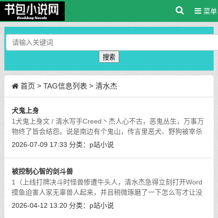
菜单
搜索
首页
> TAG信息列表 > 清水杰
犬鬼上身
1犬鬼上身文 / 清水写手Creed丶杰人心不古，恶鬼丛生，万事万
物终了皆会结怨。说是南边有个鬼山，传言里恶犬、野狗被宰杀
得多了，这些生灵就化作了怨灵，在山里徘徊，林子里刮着的风
2026-07-09 17:33
分类：
p站小说
都像是犬牙交互摩挲声似的，时有血
[详细]
被控制心智的剑斗兽
1（上线打牌决斗时怪兽惨遭牛头人，清水杰急得立刻打开Word
摸鱼迫害人家无辜兽人起来，并且稍微琢磨了一下怎么写才让没
接触过游戏王的读者都看得懂……嗯……）被控制心智的剑斗兽
2026-04-12 13:20
分类：
p站小说
文 / 清水写手Creed丶杰我的回合。今
[详细]