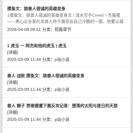
摸鱼文：狼兽人宿诚的英雄变身
1摸鱼文：狼兽人宿诚的英雄变身文 / 清水写手Creed丶杰轰隆
——黑心企业家红龙兽人终于展现出自己冷酷的一面，他要让城
市陷入自己阴谋催生的动荡之中。城市中央的大楼发生剧烈的爆
2026-04-08 09:51
分类：
短篇章节
炸，他所操控的兽人武装军队正在席卷
[详细]
1 虎玉 一 阿杰和他的虎玉 | 虎玉
[详细]
2025-03-09 11:44
分类：
p站小说
兽人 战败 摸鱼文：狼兽人宿诚的英雄变身
[详细]
2025-03-09 11:44
分类：
p站小说
兽人 狮子 贾维德遭下属反攻记录：堕落的太阳与逐日的天狼
[详细]
2025-03-09 11:44
分类：
p站小说