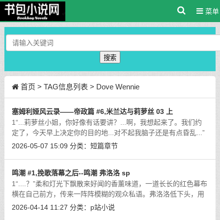
菜单
搜索
首页
> TAG信息列表 > Dove Wennie
塞姆利娅风云录——帝政篇 #6,米兰达与莉萝丝 03 上
1“...莉萝丝小姐，你好像有话要讲？...啊，我想起来了。我们约
定了，今天早上决定你的目的地...对不起我脑子还是有点昏乱...”
直到阳光灿烂的上午时分，宿醉后的米兰达才摇晃着从床上爬
2026-05-07 15:09
分类：
短篇章节
起。穿戴好披风和短靴，洗漱和
[详细]
鸣潮 #1,挽歌落幕之后--鸣潮 弗洛洛 sp
1“....？”柔和灯光下飘散来好闻的香薰味道，一道长长的红色幕布
横在自己前方，传来一阵阵模糊的观众私语。弗洛洛低下头，用
未被绷带遮挡的单眼打量着着自己红色的裙摆、手套与高跟鞋
2026-04-14 11:27
分类：
p站小说
尖。熟悉的舞台后台....但是不对
[详细]