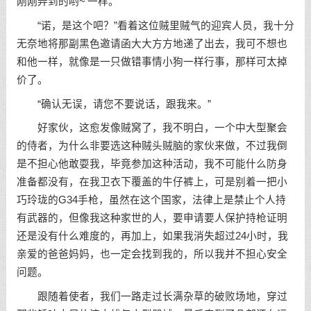
刚刚弄到的哟~’一样。
“诺，是这个吧？”看着这位贼里贼气的迎宾人员，我十分
无奈地将那副黑色邀请函大大方方地递了出去，我可不想也
和他一样，就像是一只做错事情小狗一样行事，那样可太掉
价了。
“确认无误，请您不要说话，跟我来。”
好家伙，这愈发像贼窝了，我不明白，一个中大型聚会
的侍者，为什么非要选这种贼头贼脑的家伙来做，不过我倒
是不担心他敢耍我，毕竟参加这种活动，我不可能什么防身
准备都没有，在我卫衣下覆盖的牛仔裤上，可是别着一把小
巧玲珑的G34手枪，虽然在这个国家，法律上是禁止个人持
有武器的，但像我这种家世的人，要申请要人保护持枪证明
还是没有什么难度的，再加上，如果我消失超过24小时，我
亲爱的爸爸妈妈，也一定会找到我的，所以我并不担心安全
问题。
跟随着使者，我们一路走过长满杂草的破败场地，穿过