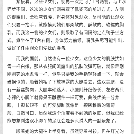
紧接着，这些少女们，便再一次走向了T台两侧，与上次
猫步不同，这次的少女们则采取了低姿态的前进方式，左侧
的御姐们，全程弯着腰，将身体对象观众，尽可能的让观众
们只要一抬手，就能摸到她们那柔软的、酥软的、软糯的胸
乳，而我这一侧的少女们，则采取了有间隔的定点鸭子坐方
式，瘫坐在了T台右侧，身体努力前倾，将乳头尽可能伸出，
做好了任由观众们爱抚的准备。
而我的面前，自然也有一位少女，这位少女的肌肤犹如
雪一样白嫩，那从衣服间流露出的肌肤吹弹可破，就像是刚
刚剥壳的水煮蛋一样，似乎只要我的手指轻轻点一下，就会
破损似的，顺着她裙子下放裸露的大腿看去，这双美腿，没
有一丝丝赘肉，大腿丰硕迷人、小腿则纤细修长、左右两只
赤裸的小脚丫就像是玉雕摆件一样可爱，曲线优美十分养
眼，十颗长短不一的可爱脚趾就像是一颗颗稚嫩的葡萄一
般，白嫩可口，虽然我这个角度看不到她的足底，但我已经
能想象到这双小脚丫的足底会是多么诱人的一副景象了。
顺着她的大腿往上半身看，虽然穿着衬衫，但在灯光的