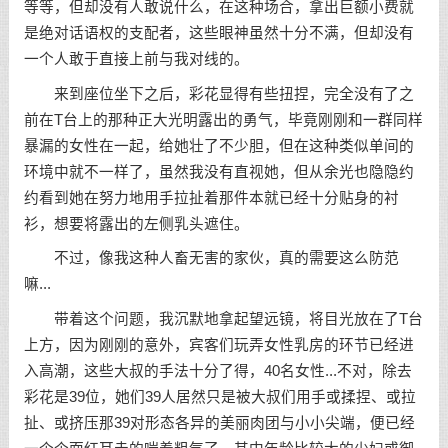
等等，但却没有人敢说什么，在这种场合，拿出巨额小费就
是绝对话语权的支配者，这些眼神虽然十分不满，但却没有
一个人敢于直接上前与我对线的。
来到座位坐下之后，彩花显得有些扭捏，完全没有了之
前在T台上的那种正大光明露出的勇气，毕竟刚刚和一群同样
暴漏的女性在一起，给她壮了不少胆，但在这种类似单间的
环境中就不一样了，虽然我没有直视她，但从余光也隐隐约
约看到她在努力地用手拉扯着那件本就已经十分贴身的衬
衫，想要将露出的左侧乳头遮住。
不过，像我这种人畜无害的家伙，真的需要这么防范
嘛...
带着这个问题，我沉默地拿起望远镜，将目光放在了T台
上方，因为刚刚的意外，宾客们玩弄女性乳房的环节已经进
入高潮，这些大叔的手法十分了得，40名女性...不对，除去
彩花是39位，她们39人居然只是被大叔们用手或揉捏、或拉
扯、或挤压那39对形态各异的美丽肉团与小小尖端，便已经