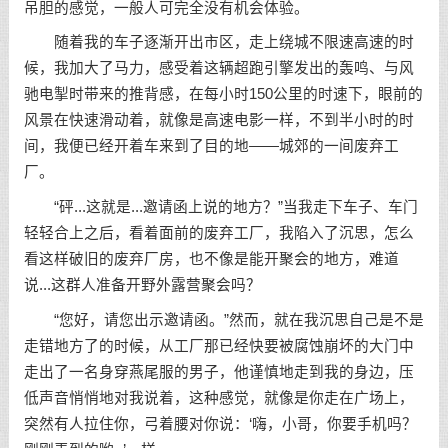
吊胆的感觉，一般人可完全没有机会体验。
随着我的车子逐渐开出市区，走上绕城不限速高速的时
候，我加大了马力，感受着这辆超跑引擎发出的轰鸣、与风
驰电掣时带来的推背感，在每小时150公里的时速下，眼前的
风景在快速滑动着，就像是高速电影一样，不到半小时的时
间，我便已经开着车来到了目的地——城郊的一间废弃工
厂。
“砰...这就是...邀请函上说的地方？”当我走下车子、车门
轻轻合上之后，看着面前的废弃工厂，我陷入了沉思，怎么
看这样破旧的废弃厂房，也不像是能开聚会的地方，难道
说...这群人准备开野外露营聚会吗？
“您好，请您出示邀请函。”然而，就在我沉思自己是不是
走错地方了的时候，从工厂那已经快要被腐蚀崩坏的大门中
走出了一名身穿燕尾服的男子，他谨慎地走到我的身边，压
低声音悄悄地对我说着，这种感觉，就像是你走在广场上，
突然有人拉住你，弓着腰对你说：‘嗨，小哥，你要手机吗？