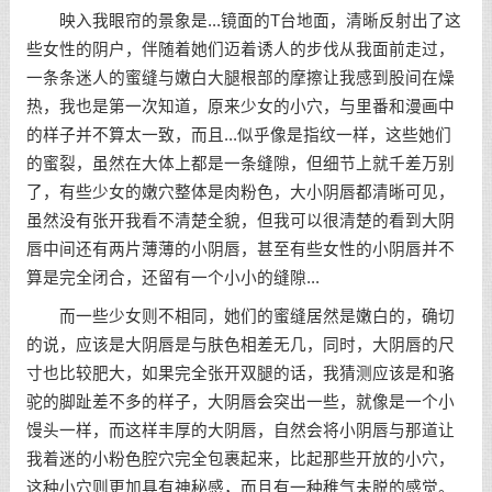
映入我眼帘的景象是...镜面的T台地面，清晰反射出了这
些女性的阴户，伴随着她们迈着诱人的步伐从我面前走过，
一条条迷人的蜜缝与嫩白大腿根部的摩擦让我感到股间在燥
热，我也是第一次知道，原来少女的小穴，与里番和漫画中
的样子并不算太一致，而且...似乎像是指纹一样，这些她们
的蜜裂，虽然在大体上都是一条缝隙，但细节上就千差万别
了，有些少女的嫩穴整体是肉粉色，大小阴唇都清晰可见，
虽然没有张开我看不清楚全貌，但我可以很清楚的看到大阴
唇中间还有两片薄薄的小阴唇，甚至有些女性的小阴唇并不
算是完全闭合，还留有一个小小的缝隙...
而一些少女则不相同，她们的蜜缝居然是嫩白的，确切
的说，应该是大阴唇是与肤色相差无几，同时，大阴唇的尺
寸也比较肥大，如果完全张开双腿的话，我猜测应该是和骆
驼的脚趾差不多的样子，大阴唇会突出一些，就像是一个小
馒头一样，而这样丰厚的大阴唇，自然会将小阴唇与那道让
我着迷的小粉色腔穴完全包裹起来，比起那些开放的小穴，
这种小穴则更加具有神秘感，而且有一种稚气未脱的感觉。