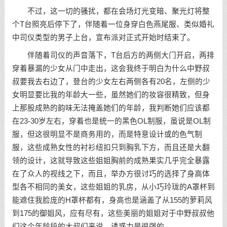
不过，这一切的骚扰，都在会场灯光变暗、聚光灯将整
个T台照亮后停下了，伴随着一位身穿白色燕尾服、类似婚礼
中司仪类型的男子上台，宣布派对正式开始时结束了。
伴随着司仪的声音落下，T台后方的两侧大门开启，两排
穿着暴漏的少女从门中走出，这会我终于明白为什么中野叔
叔要我去右边了，登台的少女左右两侧各有20名，左侧的少
女明显要比我的年龄大一些，虽然她们的妆容很精致，但身
上那股成熟的韵味无法掩盖她们的年龄，我判断她们应该都
在23-30岁左右，穿着也是统一的黑色OL制服，虽说是OL制
服，但这很明显不是商务用的，而是特意设计或的色气制
服，这些成熟女性的衬衫纽扣只到胸乳下方，而且还是大翻
领的设计，这就导致这些姐姐胸前的成熟果实几乎完全暴露
在了众人的视线之下，而且，举办方很讨巧的选择了身高体
型各不相同的美女，这些姐姐的乳房，从小巧玲珑的A罩杯到
能遮住我脸庞的H罩杯都有，身高也是涵盖了从155的萝莉风
到175的御姐风，应有尽有，这些美丽的姐姐对于中野叔叔他
们这个年龄段的大叔们来说，诱惑力是很强的。