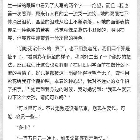
兰一样的眼眸中看到了大写的两个字——绝望，而且...我也
第一次看到，原来有人真的会一边哭一边笑...她的双眼在不
停涌出泪花，晶莹的泪珠从脸上不断滑落，可她的面部表情
却是一种绝望的苦笑，感觉就像是悲伤小丑似的，明明在
笑，但笑容中却带着十分凄惨的神色。
“阴暗死宅什么的...算了，也不用急着死，我们两个算是
扯平了。”看到彩花绝望的样子，我刚好生出了一个绝妙的想
法，反正我估计这会也没有胆子在同班同学面前在做什么下
流的事情了，好兄弟都被这一出给吓得欲望全无了，索性用
彩花给我打个掩护吧，本着这种心思，我对不远处的女仆招
了招手，当她走到我身边的时候，我对她说到：“我现在就要
包下这个女孩，请问可以吗？”
“可以是可以...不过走秀还没有结束，您现在要包，可
能...会贵一些...”
“多少？”
“一百万日元一晚上，如果您能等到走秀结...”