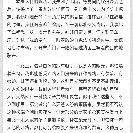
本着这样的想法，我关闭了电脑，将房间内收拾整洁之
后，便换上了一条九分牛仔裤与一身白色卫衣，为了防止尴
尬，我还特地选择了一顶黑色的鸭舌帽，这样就可以在必要
的时候，拉低帽檐遮住脸庞，在一切都准备妥当后，我拿起
了车钥匙，从二楼走到玄关，锁好门窗之后，便来到了车
库，钻进了我的爱车——限定版的白色法拉利恩佐中，熟练
地启动车辆，打开车库门，一路朝着邀请函上写着的目的地
驶去...
一路上，这辆白色的跑车吸引了很多人的眼光，哪怕隔
着车窗，我也能感受到路人们投来的各种视线，有羡慕、有
嫉妒、甚至还有仇恨，嘛，这种目光我倒也不是不能理解，
在大众的眼中，我们这些开着豪车，穿着名牌衣服的年轻
人，天然就有一种纨绔子弟的印象在，似乎我们这些人，不
论到哪里，都会做出什么天怒人怨的事情来，虽然我不否认
这种极端个例确实存在，但大部分的富家子弟其实在做事上
要比一般人家的孩子更加谨慎，身在聚光灯下，哪怕你一句
无心的吐槽，都有可能给家族招来很麻烦的留言，这种提心