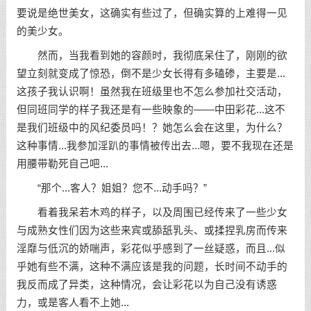
要说是绝世美女，这确实有些过了，但确实算的上难得一见
的美少女。
然而，当我看到她的容颜时，我彻底呆住了，刚刚的欲
望立刻就变成了惊恐，倒不是少女长得有多磕碜，主要是...
这孩子我认识啊！虽然我在班级里也不怎么参加社交活动，
但同班同学的样子我还是有一些映象的——中田彩花...这不
是我们班级中的风纪委员吗！？她怎么会在这里，为什么？
这种事情...我参加淫趴的事情被传出去...嗯，要不我现在还是
用腰带勒死自己吧...
“那个...客人？姐姐？您不...动手吗？”
看着我呆若木鸡的样子，以及周围已经传来了一些少女
与成熟女性们因为这些来宾或舔舐乳头、或揉捏乳房而传来
淫靡与低沉的娇喘声，彩花似乎感到了一丝疑惑，而且...似
乎她有些不满，这种不满应该是我的问题，长时间不动手的
我反而成了异类，这种情况，会让彩花以为自己没有诱惑
力，或是客人看不上她...