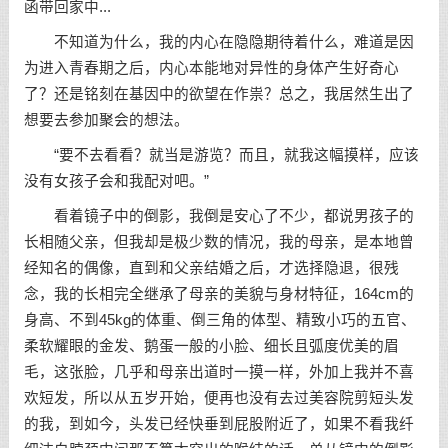
函带回家中...
不知道为什么，我的内心在隐隐期待着什么，难道是因
为进入青春期之后，内心本能地对异性的身体产生好奇心
了？还是铭刻在基因中的欲望在作祟？总之，我居然生出了
想要去参加聚会的想法。
“要不去看看？就当是游览？而且，就我这幅摸样，应该
没有女孩子会和我配对吧。”
看着镜子中的倒影，我倒是安心了不少，都说男孩子的
长相随父亲，但我却是极少数的情况，我的母亲，是本地曾
经知名的偶像，直到和父亲结婚之后，才选择隐退，很残
念，我的长相完全继承了母亲的美貌与身材特征，164cm的
身高、不到45kg的体重、倒三角的体型、精致小巧的五官、
柔软耀眼的金发、鹅蛋一般的小脸、细长且弧度优美的眉
毛，这张脸，几乎和母亲出道时一摸一样，外加上我并不喜
欢短发，所以从五岁开始，便再也没有去过美容院剪短头发
的我，到如今，头发已经快垂到屁股附近了，如果不看我纤