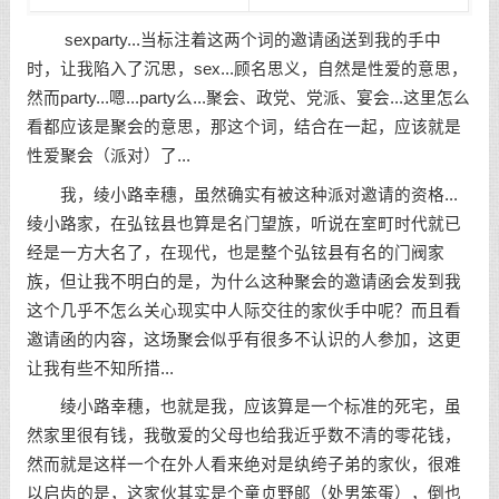
sexparty...当标注着这两个词的邀请函送到我的手中
时，让我陷入了沉思，sex...顾名思义，自然是性爱的意思，
然而party...嗯...party么...聚会、政党、党派、宴会...这里怎么
看都应该是聚会的意思，那这个词，结合在一起，应该就是
性爱聚会（派对）了...
我，绫小路幸穗，虽然确实有被这种派对邀请的资格...
绫小路家，在弘铉县也算是名门望族，听说在室町时代就已
经是一方大名了，在现代，也是整个弘铉县有名的门阀家
族，但让我不明白的是，为什么这种聚会的邀请函会发到我
这个几乎不怎么关心现实中人际交往的家伙手中呢？而且看
邀请函的内容，这场聚会似乎有很多不认识的人参加，这更
让我有些不知所措...
绫小路幸穗，也就是我，应该算是一个标准的死宅，虽
然家里很有钱，我敬爱的父母也给我近乎数不清的零花钱，
然而就是这样一个在外人看来绝对是纨绔子弟的家伙，很难
以启齿的是，这家伙其实是个童贞野郞（处男笨蛋），倒也