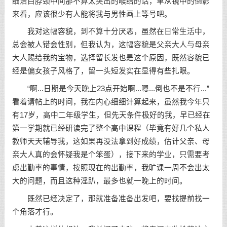
细洁白脖颈中间那不算太突出的喉结的话，单从镜中的倒影
来看，应该很少有人能将我与男性画上等号吧。
我对这幅容貌，到不算十分厌恶，虽然在日常生活中，
总会被人错会性别，但我认为，这幅容貌是父亲大人与母亲
大人赐给我的宝物，选择留长发也是这个原因，既然容貌已
经是偏女孩子风格了，留一头短发实在显得有些扎眼。
“啊...日期是今天晚上23点开始啊...嗯...倒也不是不行...”
看着请帖上的时间，我在内心细细计算起来，虽然我今年只
有17岁，高中二年级学生，但先天条件极好的我，早已经在
第一学期就已经研读完了整个高中课程（毕竟有好几个私人
教师天天辅导我，这如果再没法拿到好成绩，估计父亲、母
亲大人真的会怀疑我是个笨蛋），接下来的学业，只需要考
虑出勤率的事情，按照现在的出勤率，我旷课一周不会出太
大的问题，而且这种淫趴，最多也就一晚上的时间。
既然已经决定了，那就准备准备出发吧，要找提前找一
个角落才行。