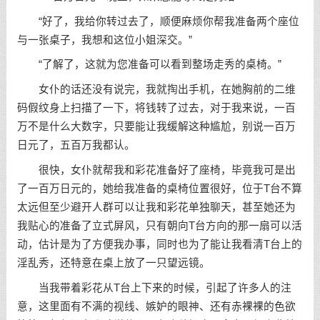
“好了，我给你转过去了，顺便麻烦你帮我准备两个座位
与一张桌子，我想和这位小姐深交。”
“了解了，这就为您准备可以看到整场走秀的桌椅。”
女仆的话还没有说完，我就掏出手机，在她胸前的二维
码假纹身上扫描了一下，将钱转了过去，对于我来说，一百
万不是什么大数字，只要能让我缓解这种尴尬，别说一百万
日元了，五百万我都认。
很快，女仆就帮我和彩花准备好了座椅，毕竟我可是出
了一百万日元的，她给我准备的桌椅位置很好，位于T台不算
太远但至少避开人群可以让我和彩花单独聊天，甚至她还为
我贴心的准备了立式屏风，只有朝向T台方向的那一扇可以活
动，估计是为了方便我办事，同时也为了能让我看清T台上的
淫乱秀，还特意在桌上放了一只望远镜。
当我带着彩花从T台上下来的时候，引起了许多人的注
意，这里面有不满的视线、嫉妒的眼神、还有赤裸裸的色欲