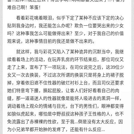
难自己啊！笨蛋！
看着彩花噙着眼泪，似乎下定了某种不应该下定的决心
贴到我身边时，我还能怎么办呢？欺负一位要哭出来的少女
吗？这种事我怎么可能做得出来？至少，对于我自己的价值
观来说，这种事情目前的我还是做不出来的。
就这样，我与彩花又陷入了某种诡异的沉默当中，我继
续看着场上的活动，在玩弄乳房的环节结束后，那位司仪又
走了上来，宣布了下一项玩法，在司仪说完之后，这39位少
女又一次去换装，不过这次所谓的换装只是将身上的裙子脱
掉，穿着依旧遮不住性器的破烂衬衫上台，而且司仪还要求
她们特意弯下腰，撅起屁股，让客人们好好看看自己的肉
缝，那一道道迷人的性器就像是能将人吸进去的黑洞一样，
调动着场上观众的情绪与目光，台下的男性们，眼神都变得
如狼似虎起来，哪怕是中野叔叔这种孩子王性格的人，也不
免流露出了赤裸裸的性欲，至于我...倒是没有太大反应，因
为小兄弟早都开始肿的发疼了，还能有什么反应...