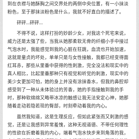
到在衣襟与她酥胸之间交界处的两侧中央位置，有一小抹淡
粉色，至于那抹淡粉色是什么，我就不好直白的描述了。
砰砰...砰砰...
不得不说，这样打扮的妙龄少女，对我这个死宅来说，
威力还是太强了些，当我从她那柔软无骨的纤细小手中接过
气泡水时，我能感觉到我的心脏在狂跳，血流也开始加速，
这就是童贞的坏处，单单只是与女性接触，我都已经变得面
红耳赤，那些从里番中获得的性刺激，完全没法和现实中的
真人相比，比起里番那种只有视觉和听觉的刺激，现实中的
美少女更加可怕，她的身上并没有涂抹香水，但我的鼻腔却
感受到了一种从未体验过的芳香，她的手指接触到我的手
时，那种软绵绵又略带冰凉的触感让我无法安定心神，她那
随着走动若隐若现的臀部，时刻牵动着我的内心。
虽然我知道，这是生理反应，但如此紧张而又刺激的感
觉，还是让我感到异常羞愧，这种无视道德、不带任何理性
的性欲在折磨着我的内心，端着气泡水快步来到角落的我，