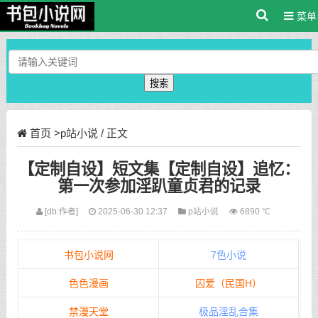
菜单
搜索
首页
>
p站小说
/ 正文
【定制自设】短文集【定制自设】追忆：
第一次参加淫趴童贞君的记录
[db:作者]
2025-06-30 12:37
p站小说
6890 ℃
书包小说网
7色小说
色色漫画
囚爱（民国H）
禁漫天堂
极品淫乱合集