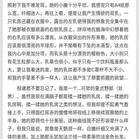
照射下我不难发现，她的小腹十分平坦，我感觉只有A4纸那
么宽，纤细迷人，再往上看，便是让我产生情欲的双乳，一
只乳房还藏在衣服中，露出的左乳使得我的想象完全集中在
了她那被衣服遮盖的右侧乳房上，拼命地在脑海中幻想着她
的右乳应该有多么漂亮，从衣服突出的外形来看，她的乳房
应该是很漂亮的半球形，并不是略有下坠的水滴型，这点在
我内心中是加分项，而乳头是十分漂亮的樱粉色，大小则只
有花生粒那么大，乳晕也很小，似乎只有一个饮料瓶盖那么
大，更让我着迷的是，她的乳房差不多是C罩杯不大不小，
和我的手掌差不多一样大，这让我产生了想要抓握的欲望...
但诸君不要忘记了，我是一个...可悲的童贞野郞（处
男），虽然我现在满脑子都是揉一揉她的乳房、揉一揉她的
乳房啊、揉一揉她的乳房之类的想法，但我却提不起勇气直
接上手，只得面红耳赤的慢慢地将视线上移继续观察她的上
半身，她的脖颈也十分美丽，这种曲线我不好形容是什么样
子，但我只能说，就像是天鹅颈一样，白嫩纤细又充满了人
体的美感，加上她那头犹如法兰绒一样柔美的淡金色长发，