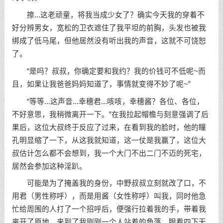
擦...这老顽童，将我当成少女了？确实今天我的穿着不
好分辨男女，宽松的卫衣遮住了我平坦的前胸，头发也被我
绑成了低马尾，但他居然没有听出我的声音，这就不可饶恕
了。
“是吗？叔叔，你确定要和我约？我的价钱可不低呢~而
且，如果让我爸爸妈妈知道了，事情就变得不妙了呢~”
“等等...这声音...幸穗君...咳咳，幸穗酱？各位、各位，
不好意思，我稍微离开一下。”在我拉起帽檐与刻意强调了后
果后，这位大叔终于反应了过来，在看到我的脸时，他的瞳
孔明显缩了一下，从这我就知道，这一仗是我赢了，这位大
叔估计怎么都不会想到，我一个大门不出二门不迈的死宅，
居然会参加这种淫趴。
可能是为了掩盖我的身份，中野叔叔立刻就改了口，不
用君（男性称呼），而是用酱（女性称呼）叫我，同时他急
忙给周围的人打了一个招呼后，便强行拉着我的手，带着我
离开了原地，来到了我刚刚一个人站着的角落，眼看四下无