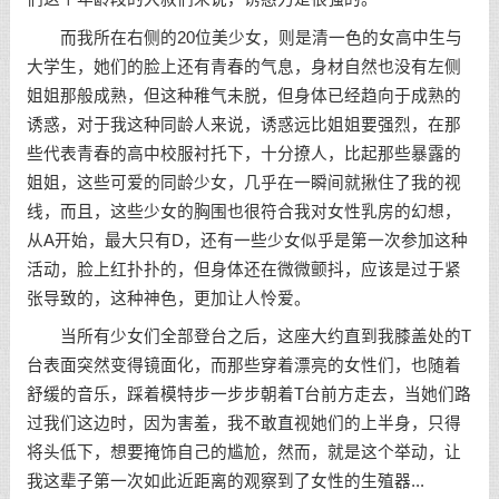
而我所在右侧的20位美少女，则是清一色的女高中生与
大学生，她们的脸上还有青春的气息，身材自然也没有左侧
姐姐那般成熟，但这种稚气未脱，但身体已经趋向于成熟的
诱惑，对于我这种同龄人来说，诱惑远比姐姐要强烈，在那
些代表青春的高中校服衬托下，十分撩人，比起那些暴露的
姐姐，这些可爱的同龄少女，几乎在一瞬间就揪住了我的视
线，而且，这些少女的胸围也很符合我对女性乳房的幻想，
从A开始，最大只有D，还有一些少女似乎是第一次参加这种
活动，脸上红扑扑的，但身体还在微微颤抖，应该是过于紧
张导致的，这种神色，更加让人怜爱。
当所有少女们全部登台之后，这座大约直到我膝盖处的T
台表面突然变得镜面化，而那些穿着漂亮的女性们，也随着
舒缓的音乐，踩着模特步一步步朝着T台前方走去，当她们路
过我们这边时，因为害羞，我不敢直视她们的上半身，只得
将头低下，想要掩饰自己的尴尬，然而，就是这个举动，让
我这辈子第一次如此近距离的观察到了女性的生殖器...