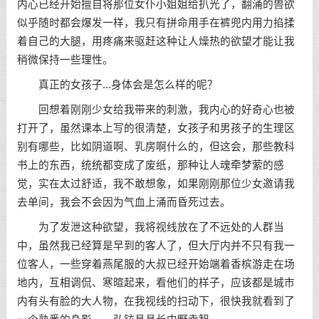
内心已经开始擅自将那位女仆小姐姐给扒光了，翻涌的兽欲
似乎随时都会爆发一样，我只有拼命用手在裤兜内用力掐揉
着自己的大腿，用疼痛来驱赶这种让人燥热的欲望才能让我
稍微保持一些理性。
真正的女孩子...身体会是怎么样的呢？
回想着刚刚少女给我带来的刺激，我内心的好奇心也被
打开了，虽然课本上写的很清楚，女孩子和男孩子的生理区
别有哪些，比如阴道啊、乳房啊什么的，但这会，那些教科
书上的东西，统统都变成了废纸，那种让人魂牵梦萦的感
觉，实在太过舒适，我不敢想象，如果刚刚那位少女邀请我
去单间，我会不会因为气血上涌而昏死过去。
为了发泄这种欲望，我将视线放在了不远处的人群当
中，虽然我已经算是早到的客人了，但大厅内并不只有我一
位客人，一些穿着燕尾服的大叔已经开始端着香槟游走在场
地内，互相调侃、寒暄起来，看他们的样子，应该都是城市
内有头有脸的大人物，在我视线的扫动下，很快我就看到了