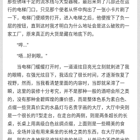
那些锈味十足的流水线与大型器械，最后来到了几部还在运
行的电梯门口，只见那个使者从怀中掏出了一张小卡片刷了
一下，电梯门便顺势打开，进入电梯之后，他便按下了负一
层的按钮，直到这时我才明白为什么地址会是这么破败的一
家工厂，原来真正的大货是藏在地底下的。
“哗...”
“唔...好刺眼。”
当电梯门缓缓打开时，一道道炫目亮光立刻就刺进了我
的眼睛，在强光炫目下，我适应了很长时间，才逐渐恢复了
视野，然而，当我看清楚里面的内容时，当即就呆滞了一
瞬，这里的装修十分考究，并不是那种一般的酒吧会所之类
的，没有那种金碧辉煌的廉价感，而是整体色系为素白色、
点缀一些货真价实的水晶灯与名贵字画的大厅，大厅中央则
是一个很长的T型走台，在走台的两侧，则是两条超长的长
桌，长桌上用高级白色丝绸点缀，上面则是一些精美的食
品，全场并没有用来乘坐的长椅之类的东西，在大厅的两
侧，则有许多被屏风遮挡起来的单间，从单间中不停传出的