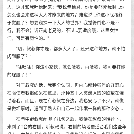
人，这才和我吐槽起来：“我说幸穗君，你是要吓死我啊...你
怎么也会来这种大人才能来的地方？难道说...你这小屁孩终
于觉醒了？想要窥探一下大人的世界？我觉得倒也不是不
行，我不会告诉正南老兄的，不过...要适度哦，这里女性
们，可是有魔性的。”
“切，叔叔你才是，都多大人了，还来这种地方，就不怕
闪到腰了？”
“呸呸呸！你这小家伙，就会呛我，再呛我，我可要打你
的屁股了！”
对于叔叔的话，我完全认同，但内心那种强烈的好奇心
在驱使着我继续呆在这里，那种基于人类最原始的欲望在催
动着我，而且，现在有叔叔在身边，我也安心了不少，就像
是做坏事时，遇到了熟人和自己一起作案一样的那种安心...
在与中野叔叔闲聊了几句之后，我便在叔叔的推荐下，
来到了T台的右侧，听叔叔说，右侧的场地更适合我们这些年