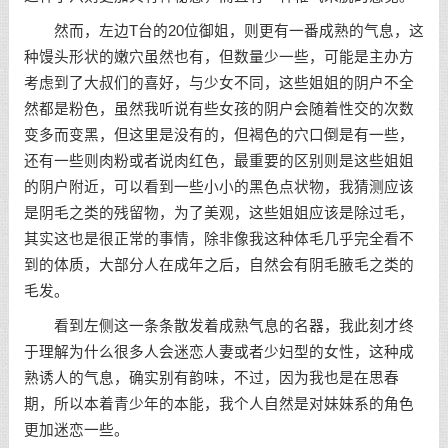
然而，左边T台的20位御姐，则更有一番成熟的气息，这
种馒头形状的嫩穴虽然也有，但数量少一些，可能是主办方
考虑到了大叔们的喜好，与少女不同，这些姐姐的阴户不全
然都是粉色，虽然我听说有些女孩的阴户会随着性交的次数
变多而变黑，但这里是没有的，但褐色的穴口倒是有一些，
还有一些则肉粉或者说肉红色，最重要的区别则是这些姐姐
的阴户附近，可以看到一些小小的黑色点状物，我猜测应该
是阴毛之类的残留物，为了美观，这些姐姐应该是除过毛，
其实这也是很正常的事情，除非像我这种体毛几乎完全看不
到的体质，大部分人在成年之后，自然会有阴毛腋毛之类的
毛发。
看到左侧这一条条散发着成熟气息的名器，我此刻才终
于理解为什么很多人会迷恋人妻或者少妇型的女性，这种成
熟诱人的气息，确实别有韵味，不过，因为我也是在思春
期，所以本着青少年的本能，我个人自然是对妹妹系的角色
更加迷恋一些。