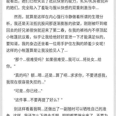
能看出，她们已经失去了抵抗快意的能力，乳头/乳房被玩弄
的她们，完全陷入了羞耻与服从快感的双重刺激当中...
然而，就算是这样在内心强行冷静做着所谓的生理分
析，我还是无法抵抗股间那逐渐膨胀的欲望，刚刚被吓到缩
回去的好兄弟很快就迎来了第二春，在我的裤裆内不停顶起
小帐篷抗议着，似乎让我给他好好宣泄一下才能满足似的，
要知道，我的身边还坐着一位用手护住左胸的娇羞少女呢！
这样的小帐篷算是让我没脸见人了...
“那个...很难受吗？如果很难受...我可以...将处女...给
你。”
“真的吗？额...嗯...还是...算了吧...求求你，不要诱惑我，
我现在很容易失控的...”
“可是...你已经...”
“这件事...不要再提了好么？”
别这样看着我啊...还做出了一副随时可以牺牲自己的准
备...这样...我还怎么下得去手啊...明明都要哭出来了...不要为