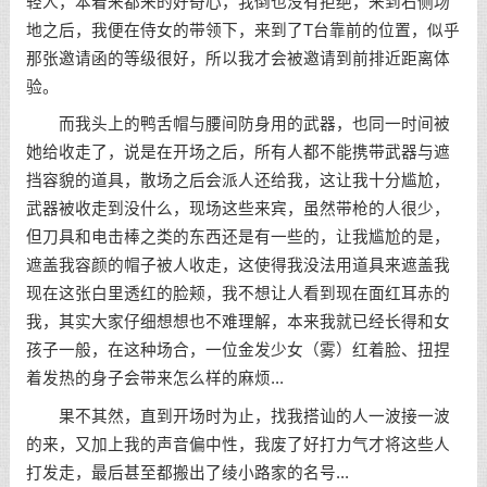
轻人，本着来都来的好奇心，我倒也没有拒绝，来到右侧场
地之后，我便在侍女的带领下，来到了T台靠前的位置，似乎
那张邀请函的等级很好，所以我才会被邀请到前排近距离体
验。
而我头上的鸭舌帽与腰间防身用的武器，也同一时间被
她给收走了，说是在开场之后，所有人都不能携带武器与遮
挡容貌的道具，散场之后会派人还给我，这让我十分尴尬，
武器被收走到没什么，现场这些来宾，虽然带枪的人很少，
但刀具和电击棒之类的东西还是有一些的，让我尴尬的是，
遮盖我容颜的帽子被人收走，这使得我没法用道具来遮盖我
现在这张白里透红的脸颊，我不想让人看到现在面红耳赤的
我，其实大家仔细想想也不难理解，本来我就已经长得和女
孩子一般，在这种场合，一位金发少女（雾）红着脸、扭捏
着发热的身子会带来怎么样的麻烦...
果不其然，直到开场时为止，找我搭讪的人一波接一波
的来，又加上我的声音偏中性，我废了好打力气才将这些人
打发走，最后甚至都搬出了绫小路家的名号...