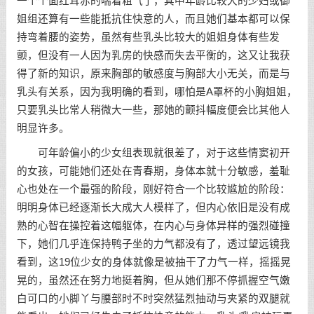
一个个面红耳赤的喘着粗气了，其中年龄比较大的少妇或御
姐组还算有一些能抵抗住快意的人，而且她们基本都可以保
持弯着腰的姿势，虽然有些乳头比较大的姐姐身体有些发
颤，但没有一人因为乳房的快感而失去平衡的，这又让我获
得了新的知识，原来胸部的敏感度与胸部大小无关，而是与
乳头有关系，因为我明确的看到，哪怕是A罩杯的小胸姐姐，
只要乳头比常人稍微大一些，那她的颤抖幅度便会比其他人
明显许多。
可年龄偏小的少女组表现就很差了，对于这些情窦初开
的女孩，可能她们还处在青春期，身体本就十分敏感，羞耻
心也处在一个最强的阶段，刚好符合一个比较尴尬的阶段：
明明身体已经逐渐长大成大人模样了，但内心依旧是没有成
熟的心智在操控着这幅躯体，在内心与身体异样的强烈碰撞
下，她们几乎连保持鸭子坐的力气都没有了，透过望远镜我
看到，这19位少女的身体就像是被抽干了力气一样，摇摇晃
晃的，虽然还在努力地挺着胸，但从她们那不停抓握空气嫩
白可口的小脚丫与腰部时不时突然猛烈抽动与夹紧的双腿就