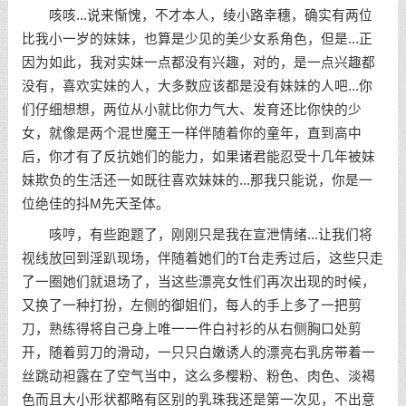
咳咳...说来惭愧，不才本人，绫小路幸穗，确实有两位
比我小一岁的妹妹，也算是少见的美少女系角色，但是...正
因为如此，我对实妹一点都没有兴趣，对的，是一点兴趣都
没有，喜欢实妹的人，大多数应该都是没有妹妹的人吧...你
们仔细想想，两位从小就比你力气大、发育还比你快的少
女，就像是两个混世魔王一样伴随着你的童年，直到高中
后，你才有了反抗她们的能力，如果诸君能忍受十几年被妹
妹欺负的生活还一如既往喜欢妹妹的...那我只能说，你是一
位绝佳的抖M先天圣体。
咳哼，有些跑题了，刚刚只是我在宣泄情绪...让我们将
视线放回到淫趴现场，伴随着她们的T台走秀过后，这些只走
了一圈她们就退场了，当这些漂亮女性们再次出现的时候，
又换了一种打扮，左侧的御姐们，每人的手上多了一把剪
刀，熟练得将自己身上唯一一件白衬衫的从右侧胸口处剪
开，随着剪刀的滑动，一只只白嫩诱人的漂亮右乳房带着一
丝跳动袒露在了空气当中，这么多樱粉、粉色、肉色、淡褐
色而且大小形状都略有区别的乳珠我还是第一次见，不出意