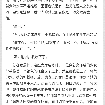
潺潺流水声不难推断，里面应该是有一些类似温泉之类的浴
池，要说是淫趴，我个人的感觉则更像是一场交际舞会一
般。
“请用...”
“啊...我还是未成年，不能饮酒...而且我还是开车来的...”
“请放心，我们专门为您安排了气泡水，不用担心，没有
任何酒精在里面。”
“嗯，谢谢，我收下了。”
就在我震惊于这座大厅装修时，一位穿着女仆装的少女
单手拖着一个银色的托盘走了过来，并且给我递上了一杯气
泡水，她的打扮很开放，她身上的女仆装很短，短到了她的
嫩白屁股随着主人的走动而若隐若现，胸口的设计也十分大
胆，整件衣服的胸襟就像是布料没有给够似的，只能裹住大
约C罩杯的酥胸一半左右，她那嫩白到几乎让我感到眩晕的
北半球就大咧咧的露在外面，而且如果仔细看的话，还能看