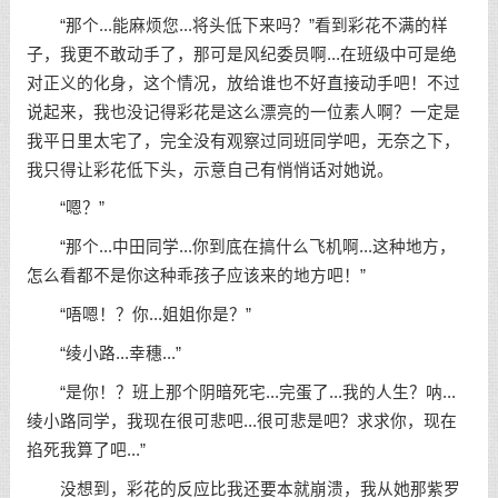
“那个...能麻烦您...将头低下来吗？”看到彩花不满的样
子，我更不敢动手了，那可是风纪委员啊...在班级中可是绝
对正义的化身，这个情况，放给谁也不好直接动手吧！不过
说起来，我也没记得彩花是这么漂亮的一位素人啊？一定是
我平日里太宅了，完全没有观察过同班同学吧，无奈之下，
我只得让彩花低下头，示意自己有悄悄话对她说。
“嗯？”
“那个...中田同学...你到底在搞什么飞机啊...这种地方，
怎么看都不是你这种乖孩子应该来的地方吧！”
“唔嗯！？你...姐姐你是？”
“绫小路...幸穗...”
“是你！？班上那个阴暗死宅...完蛋了...我的人生？呐...
绫小路同学，我现在很可悲吧...很可悲是吧？求求你，现在
掐死我算了吧...”
没想到，彩花的反应比我还要本就崩溃，我从她那紫罗