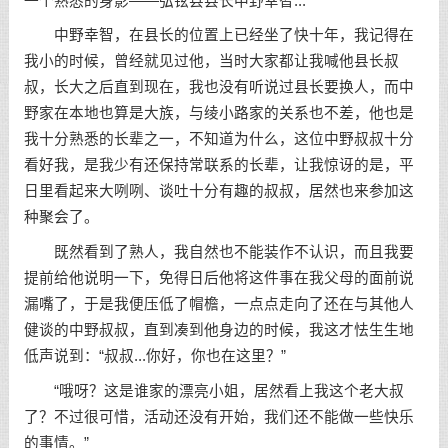
一个熟悉的身影——弘铉县县长中野幸智...
中野幸智，在县长的位置上已经坐了快十年，我记得在
我小的时候，曾经就见过他，当时大家都让我喊他县长叔
叔，长大之后直到现在，我也没有听说过县长要换人，而中
野家在本地也算是大族，与绫小路家的关系也不差，他也是
我十分熟悉的长辈之一，不知道为什么，这位中野叔叔十分
看好我，是我少有还保持常联系的长辈，让我惊讶的是，平
日里看起来大咧咧、谈吐十分有趣的叔叔，居然也来参加这
种聚会了。
既然看到了熟人，我自然也不能装作不认识，而且我要
提前给他说明一下，免得日后他将这件事在我父母的面前说
漏嘴了，于是我便压低了帽檐，一点点走向了还在与其他人
健谈的中野叔叔，直到凑到他身边的时候，我这才怯生生地
低声说到：“叔叔...你好，你也在这里？”
“哦呀？这是谁家的漂亮小姐，居然看上我这个老大叔
了？不过很可惜，活动还没有开始，我们还不能做一些快乐
的事情。”