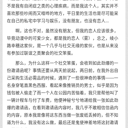
不是我有自闭症之类的心理疾病，而是我这个人，其实并不
喜欢那些吵闹而又喧哗的地方，平日里的生活也是尽可能呆
在自己的私宅中学习与娱乐，没有朋友，也没有恋人...
啊，这也不对，虽然没有朋友，但我的恋人应该很多，
毕竟动漫中的可爱少女，都是我的恋人（雾），总之，绫小
路幸穗这家伙，是一个几乎与社交无缘的家伙，也是从来没
有参加过联谊之类聚会的社交笨蛋。
那么，为什么这样一个社交笨蛋，会收到如此劲爆的一
份邀请函呢？事情还要从两天前说起，两日前，在我外出自
己采购生活必需品的时候，遇到了一些很神奇的事情——一
名身穿笔直黑色西服、看起来像推销员的男士，似乎是因为
钱包被人偷走了而一个人在公园内苦恼着，我只是帮他叫了
一辆计程车与付了车费，他便神秘兮兮地递给我一张如此劲
爆的邀请函，在看到邀请函内容时，我几乎不敢相信信函内
的内容，原本我是像将这东西当做一张废纸丢掉的，但不知
道为什么，我没有这么做，最后还是鬼使神差地将这封邀请