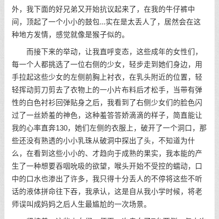
外，我下面的好兄弟又开始抗议起来了，在我的牛仔裤中
间，顶起了一个小小的鼓包...实在是太丢人了，居然会在这
种地方发情，感觉就像是猴子似的。
而接下来的举动，让我直呼变态，这些成年的女性们，
每一个人都挑选了一位右侧的少女，轻步走到她们身边，用
手拉起这些少女的左侧前胸上衬衣，在乳头附近的位置，轻
轻挥动剪刀剪去了衣物上的一小片布料后才松手，当带有弹
性的白色衬衫回弹贴身之后，我看到了右侧少女们的脸色闪
过了一丝娇羞的神色，这种羞答答娇滴滴的样子，简直能让
我的心率直奔130，她们左侧的衣服上，破开了一个洞口，那
些还没有熟透的小小乳珠从破洞中探出了头，不知道为什
么，在看到这些小小的、才趋向于成熟的果实，我本能的产
生了一种想要吞咽吮吸的欲望，喉头开始不受控的蠕动，口
中的口水也渗出了许多，我只得十分丢人的不停将这些不听
话的液体拼命往下吞，我承认，这是自从我小学时候，将老
师误叫成妈妈之后人生最尴尬的一次场景。